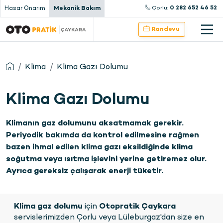
Hasar Onarım
Mekanik Bakım
Çorlu:
0 282 652 46 52
Randevu
Klima
Klima Gazı Dolumu
Klima Gazı Dolumu
Klimanın gaz dolumunu aksatmamak gerekir.
Periyodik bakımda da kontrol edilmesine rağmen
bazen ihmal edilen klima gazı eksildiğinde klima
soğutma veya ısıtma işlevini yerine getiremez olur.
Ayrıca gereksiz çalışarak enerji tüketir.
Klima gaz dolumu
için
Otopratik Çaykara
servislerimizden Çorlu veya Lüleburgaz'dan size en