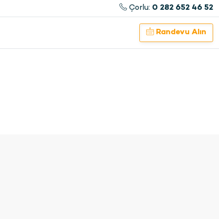
Çorlu:
0 282 652 46 52
Randevu
Alın
da
teli)
 Çorlu
anakları