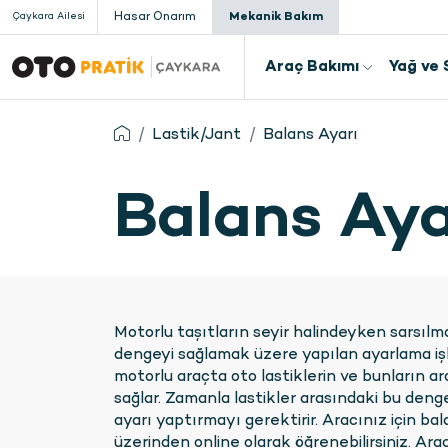
Hasar Onarım
Mekanik Bakım
Çaykara Ailesi
Araç Bakımı
Yağ ve 
Check-Up
Yağ De
Lastik/Jant
Balans Ayarı
Periyodik Bakım
Dizel 
Balans Aya
Dizel Araç Bakımı
Şanzı
Triger Zinciri Değişimi
Fren H
Tüm Bakım Hizmetler
Antifr
Motorlu taşıtların seyir halindeyken sarsıl
dengeyi sağlamak üzere yapılan ayarlama işl
motorlu araçta oto lastiklerin ve bunların ara
sağlar. Zamanla lastikler arasındaki bu denge
ayarı yaptırmayı gerektirir. Aracınız için bal
üzerinden online olarak öğrenebilirsiniz. Ar