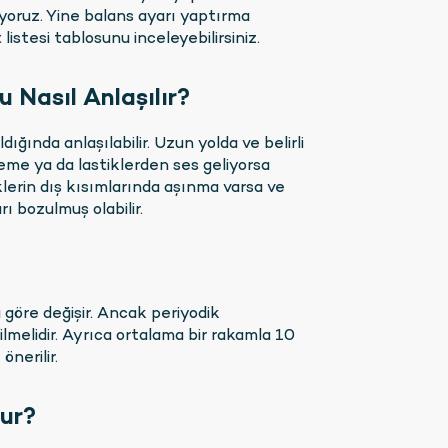
Supap Değişimi
yoruz. Yine balans ayarı yaptırma
 listesi tablosunu inceleyebilirsiniz.
Jant Sökme Takma
 Nasıl Anlaşılır?
ğında anlaşılabilir. Uzun yolda ve belirli
reme ya da lastiklerden ses geliyorsa
iklerin dış kısımlarında aşınma varsa ve
ı bozulmuş olabilir.
göre değişir. Ancak periyodik
melidir. Ayrıca ortalama bir rakamla 10
önerilir.
lur?